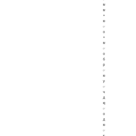
мягкой
мебели
+и
ковров
✅Мытье
окон
+в
москве
✅Мытье
окон
без
разводов
✅Клининг
компания
услуги
✅ЭКО
чистка
детских
кресел
✅Экологическая
очистка
детских
комнат
✅Услуги
клининга