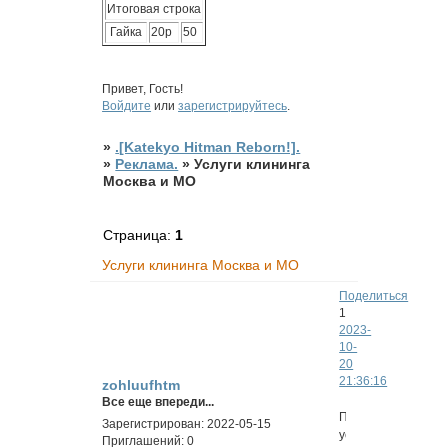
Итоговая строка
Гайка
20р
50
Привет, Гость!
Войдите
или
зарегистрируйтесь
.
»
.[Katekyo Hitman Reborn!].
»
Реклама.
»
Услуги клининга
Москва и МО
Страница:
1
Услуги клининга Москва и МО
Поделиться
1
2023-
10-
20
21:36:16
zohluufhtm
Все еще впереди...
Профессиональны
Зарегистрирован
: 2022-05-15
услуги
Приглашений:
0