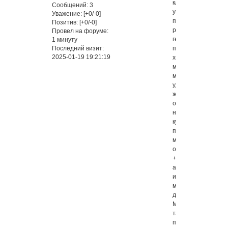
клининга:
Сообщений:
3
уборка
Уважение:
[+0/-0]
после
Позитив:
[+0/-0]
ремонта,
Провел на форуме:
генеральная,
1 минуту
Последний визит:
поддерживающая,
2025-01-19 19:21:19
химчистка
мягкой
мебели,
удаление
жировых
отложений
на
кухне
парогенератором,
мытье
окон
+
альпинист
и
многое
другое.
Мы
также
предлагаем