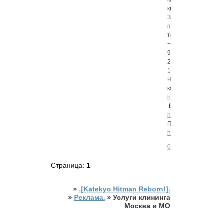
квартир
Заказ
по
тел.
+7
915
204
1047
Наш
канал:
https://t.me/wwclea
Вотсап:
https://wa.me/7915
Перейти:
https://is.gd/RcyhdG
0
Страница:
1
»
.[Katekyo Hitman Reborn!].
»
Реклама.
»
Услуги клининга
Москва и МО