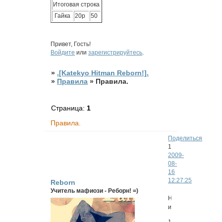
Итоговая строка
Гайка
20р
50
Привет, Гость!
Войдите
или
зарегистрируйтесь
.
»
.[Katekyo Hitman Reborn!].
»
Правила
»
Правила.
Страница:
1
Правила.
Поделиться
1
2009-
08-
16
12:27:25
Reborn
Учитель мафиози - Реборн! =)
Непосредственно
игра.