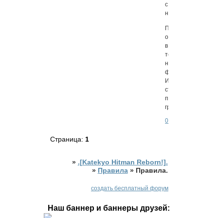
с
ним.
Просьба
оффтопом
в
темах
не
флудить.
И
старайтесь
писать
грамотно.
0
Страница:
1
»
.[Katekyo Hitman Reborn!].
»
Правила
»
Правила.
создать бесплатный форум
Наш баннер и баннеры друзей: