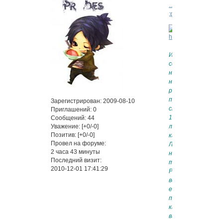
…
;p=6#p1187
Итак,
события
на
наей
ролевой
происходят
Зарегистрирован
: 2009-08-10
спустя
Приглашений:
0
15
Сообщений:
44
лет,
Уважение:
[+0/-0]
Позитив:
[+0/-0]
как
Провел на форуме:
Лайт
2 часа 43 минуты
нашёл
Последний визит:
тетрадь.
2010-12-01 17:41:29
Расследование
всё
ещё
продолжается,
как
видите