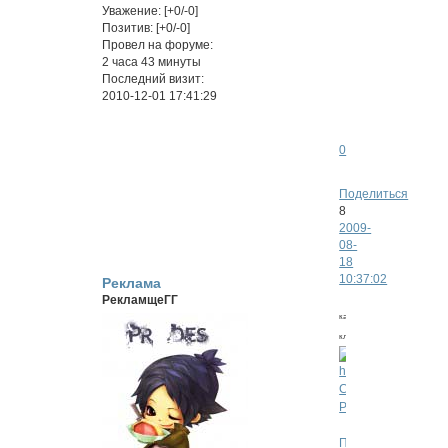
Ллойд
роли
Уважение:
[+0/-0]
Одиссей
Шаблон
Позитив:
[+0/-0]
Ракшата
Ваши
Провел на форуме:
Корнели
вопросы
2 часа 43 минуты
Синке
изменения
Последний визит:
и
статуса
2010-12-01 17:41:29
мн.других
0
Поделиться
8
2009-
08-
18
10:37:02
Реклама
РекламщеГГ
картинка
кликабельна
Список
Ролей.
Правила.