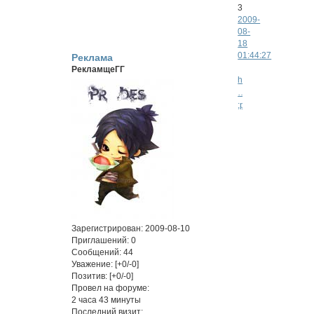
3
2009-
08-
18
01:44:27
Реклама
РекламщеГГ
http://aminenaruto.s
…
;p=8#p9560
†...Naruto
-
Jinchuuriki
*картинка
кликабельна*
Зарегистрирован
: 2009-08-10
Это
Приглашений:
0
новая
Сообщений:
44
Ролевая,
Уважение:
[+0/-0]
по
Позитив:
[+0/-0]
всемирно
Провел на форуме:
известному
2 часа 43 минуты
Последний визит:
Аниме