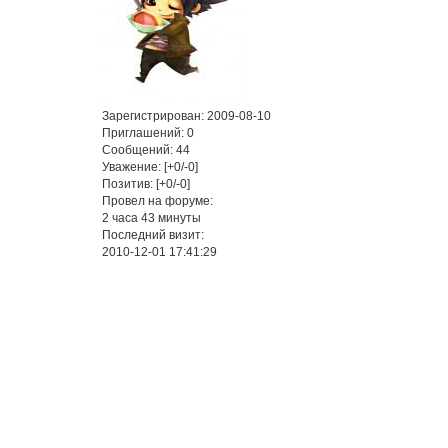
Сюжет:
С
тех
пор
Зарегистрирован
: 2009-08-10
как
Приглашений:
0
Свет
Сообщений:
44
взял
Уважение:
[+0/-0]
вверх
Позитив:
[+0/-0]
над
Провел на форуме:
Тьмой.
2 часа 43 минуты
Тьма
Последний визит:
исчезло.
2010-12-01 17:41:29
Галаксия
улетела
и
Чиби
также
но,
она
не
В
полетела
игру
за
срочно
ней,