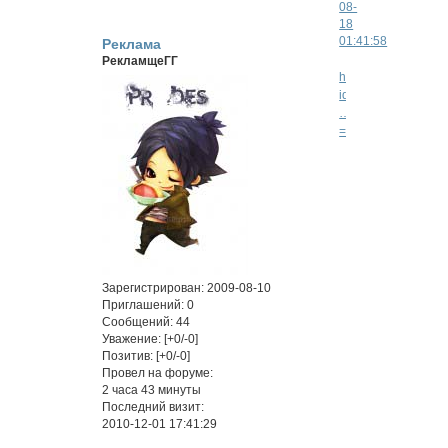
08-
18
01:41:58
Реклама
РекламщеГГ
http://hote2.rusff.ru
id=
…
=15#p21918
Приглаша
Вас
на
ролевую
по
аниме
*Тетрадь
Зарегистрирован
: 2009-08-10
Смерти"
.
Приглашений:
0
Сообщений:
44
Death
Уважение:
[+0/-0]
Note.
Позитив:
[+0/-0]
Новая
Провел на форуме:
история
2 часа 43 минуты
Последний визит:
2010-12-01 17:41:29