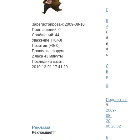
Сюжет.
Шаблон
Зарегистрирован
: 2009-08-10
Анкеты.
Приглашений:
0
После
Сообщений:
44
дождя
Уважение:
[+0/-0]
всегда
Позитив:
[+0/-0]
выходит
Провел на форуме:
солнце...
2 часа 43 минуты
Последний визит:
Go!
2010-12-01 17:41:29
Ваша
реклама.
0
Поделиться
9
2009-
08-
20
00:26:32
Реклама
РекламщеГГ
http://roladeathnote