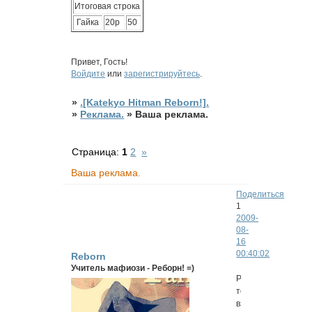
Итоговая строка
Гайка
20р
50
Привет, Гость!
Войдите
или
зарегистрируйтесь
.
»
.[Katekyo Hitman Reborn!].
»
Реклама.
»
Ваша реклама.
Страница:
1
2
»
Ваша реклама.
Поделиться
1
2009-
08-
16
00:40:02
Reborn
Учитель мафиози - Реборн! =)
Реклама
только
взаимная!