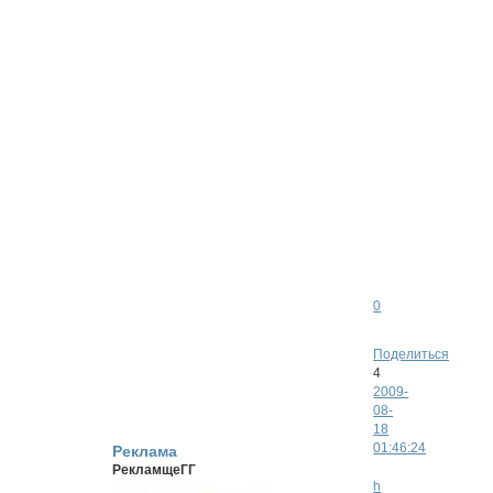
подпись
внизу,
и
вливайся
в
нашу
жизнь)
Жми,
мы
ведь
ждем
тебя)
0
Поделиться
4
2009-
08-
18
01:46:24
Реклама
РекламщеГГ
http://katekyohitma