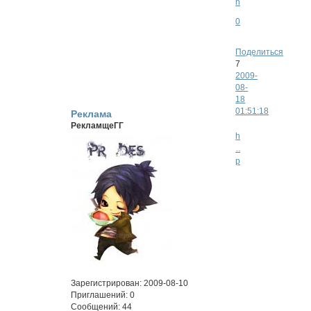
0
Поделиться
7
2009-
08-
18
01:51:18
Реклама
РекламщеГГ
http://codesgeass.s
…
p=14#p1433
В
игру
Полезные
очень
ссылки:
нужны:
Занятые
Зарегистрирован
: 2009-08-10
Лулеш
и
Приглашений:
0
Роланд
свободные
Сообщений:
44