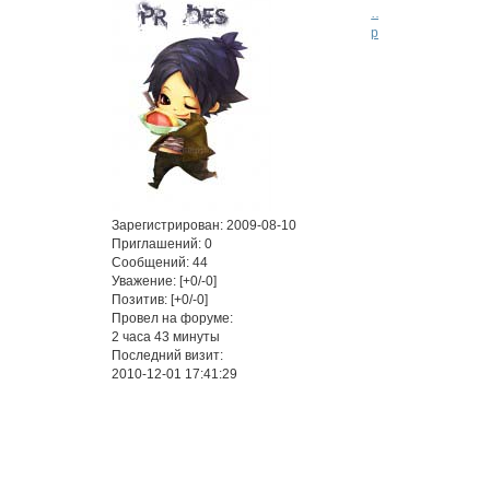
…
p=25#p3475
Привет
всем,
кто
не
поленилс
почитать
эту
Зарегистрирован
: 2009-08-10
рекламу!)
Приглашений:
0
Приглаш
Сообщений:
44
всех
Уважение:
[+0/-0]
Позитив:
[+0/-0]
в
Провел на форуме:
МИР
2 часа 43 минуты
МАФИИ!!!
Последний визит:
Ролевая
2010-12-01 17:41:29
по
Kateikyous
Hitman
REBORN