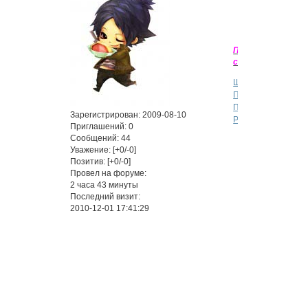
Полезные
ссылки:
Шаблон
Правила
Профиль
Зарегистрирован
: 2009-08-10
Реклама
Приглашений:
0
Сообщений:
44
3007
Уважение:
[+0/-0]
год
Позитив:
[+0/-0]
Провел на форуме:
Спустя
2 часа 43 минуты
многие
Последний визит:
годы,зазеркал
2010-12-01 17:41:29
мир
открываеться.
не
могут
пройти
в
зазеркальный
мир,просто