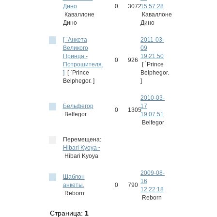
Дино
0
3072
15:57:28
Каваллоне
Каваллоне
Дино
Дино
[ `Анкета
2011-03-
Великого
09
Принца -
19:21:50
0
926
Потрошителя.
[ `Prince
]
[ `Prince
Belphegor.
Belphegor. ]
]
2010-03-
Бельфегор
17
0
1305
Belfegor
19:07:51
Belfegor
Перемещена:
Hibari Kyoya~
Hibari Kyoya
2009-08-
Шаблон
16
анкеты.
0
790
12:22:18
Reborn
Reborn
Страница:
1