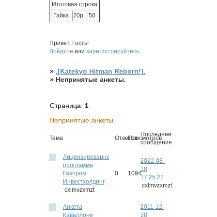
Итоговая строка
Гайка
20р
50
Привет, Гость!
Войдите
или
зарегистрируйтесь
.
»
.[Katekyo Hitman Reborn!].
»
Непринятые анкеты.
Страница:
1
Непринятые анкеты.
Последнее
Тема
Ответов
Просмотров
сообщение
Лицензированная
2022-08-
программа
18
Газпром
0
1094
17:25:22
Инвестхолдинг
cxlmvzxmzt
cxlmvzxmzt
Анкета
2011-12-
Каваллоне
28